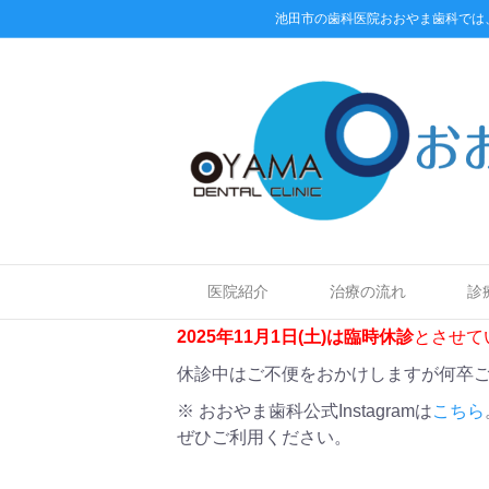
池田市の歯科医院おおやま歯科では
臨時休診のお知
おおやま歯科
|
2025年10月31日
|
コメ
医院紹介
治療の流れ
診
2025年11月1日(土)は臨時休診
とさせて
休診中はご不便をおかけしますが何卒
※ おおやま歯科公式Instagramは
こちら
ぜひご利用ください。