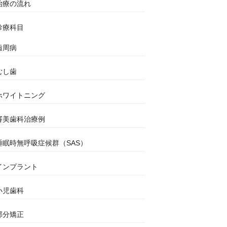
治療の流れ
診療科目
歯周病
むし歯
ホワイトニング
審美歯科治療例
睡眠時無呼吸症候群（SAS）
インプラント
小児歯科
部分矯正